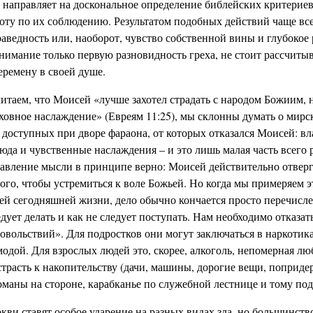
 направляет на доскональное определение библейских критериев
оту по их соблюдению. Результатом подобных действий чаще все
аведность или, наоборот, чувство собственной вины и глубокое 
имание только первую разновидность греха, не стоит рассчитыв
ремену в своей душе.
итаем, что Моисей «лучше захотел страдать с народом Божиим, 
ховное наслаждение» (Евреям 11:25), мы склонны думать о мирс
 доступных при дворе фараона, от которых отказался Моисей: вл
да и чувственные наслаждения – и это лишь малая часть всего 
авление мысли в принципе верно: Моисей действительно отве
ого, чтобы устремиться к воле Божьей. Но когда мы примеряем э
ей сегодняшней жизни, дело обычно кончается просто перечисле
едует делать и как не следует поступать. Нам необходимо отказат
овольствий». Для подростков они могут заключаться в наркотик
модой. Для взрослых людей это, скорее, алкоголь, непомерная лю
страсть к накопительству (дачи, машины, дорогие вещи, поприд
оманы на стороне, карабканье по служебной лестнице и тому под
кви ставят особое ударение на разных видах зла, но большинст