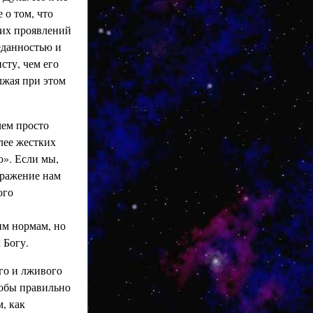
 о том, что
них проявлений
реданностью и
сту, чем его
лжая при этом
чем просто
олее жестких
о». Если мы,
оражение нам
ого
м нормам, но
 Богу.
ого и лживого
тобы правильно
м, как