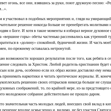
евет огонь, все они, взявшись за руки, поют дружную песню: «Р
..».
 я участвовал в подобных мероприятиях и, глядя на умирающий
чательное решение никогда больше не пренебрегать молитвами 
юдям о Боге. И хотя в такие моменты я избирал верное духовное
 «вершине горы» обеты частенько рассеивались как утренний т
вратиться в «долину» спокойной, будничной жизни. И часть мое
мен, по-прежнему оставалась нетронутой.
аю возможности хороших результатов после того, как ребята в с
ение следовать за Христом. Любой родитель-христианин будет 
о сын или дочь, особенно если их образ жизни доставлял ему нема
 принимать наркотики и читать эротические журналы. И, конеч
рукоплескать решению своих отпрысков никогда больше не слуша
 духовных соображений, то, по крайней мере, из-за предстоящего
 это молодежное собрание действительно не прошло даром.
что значительная часть молодых людей, внесших свой вклад в к
 решение вполне осмысленно и, видимо, не без участия Святого