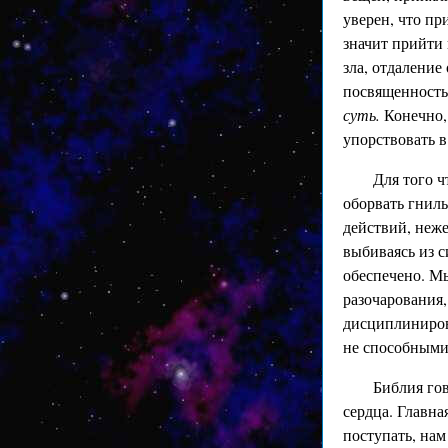
уверен, что пр
значит прийти
зла, отдаление
посвященность
суть.
Конечно,
упорствовать в
Для того ч
оборвать гнилы
действий, неже
выбиваясь из с
обеспечено. М
разочарования,
дисциплиниров
не способными 
Библия гов
сердца. Главна
поступать, нам