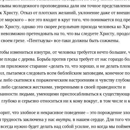
изывы молодежного проповедника дали им точное представление
 к Христу. Отказ от плотских желаний, уклонение даже от внеш
 от мирского – все это входит в круг того, что понимается под п
ю Христу, однако это скорее
результат
прихода человека ко Хри
 невозможно претендовать на то, что вы следуете Христу, продо
 своем грехе. «Пентхаузы» все-таки должны быть сожжены.
тобы измениться изнутри, от человека требуется нечто большее, 
е плоды с дерева. Борьба против греха требует от нас гораздо б
ли прилежное старание «делать то, что хорошо, и не делать плох
ил, пытаемся следовать всем библейским заповедям, конечное п
ы либо скатимся к пораженческим настроениям и чувству глубок
 либо сделаемся жесткими, уверенными в своей праведности и
анности людьми, умеющими приспосабливаться к существующи
глубоко и серьезно относиться ни к кому вокруг, в том числе и к
орит, что злобное и некрасивое поведение – это порождение зл
я трудность заключена у нас
внутри,
в нашем сердце. Для того ч
 всегда нужно будет делать над собой усилие, но когда мы пойме