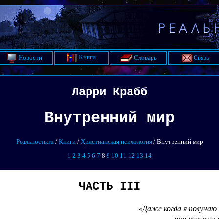
Книги
Новости
Словарь
Связь
Ларри Крабб
Внутренний мир
Реальность.ru
/
Книги
/
Христианская психология
/ Внутренний мир
1
2
3
4
5
6
7
8
9
10
11
12
13
14
ЧАСТЬ III
«Даже когда я получаю 
это вовсе не 