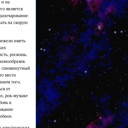
 и на
го является
разочарование.
ать на скорую
нежели иметь
ких
асть, роскошь,
разнообразия.
рг сиюминутный
то место
нием того,
ься от
ах, рок-музыке
бовь к
ержание
обное.
во христианских