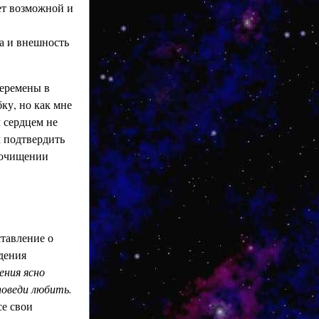
ет возможной и
а и внешность
перемены в
бку, но как мне
м сердцем не
м подтвердить
б очищении
ставление о
ждения
ения ясно
поведи любить.
се свои