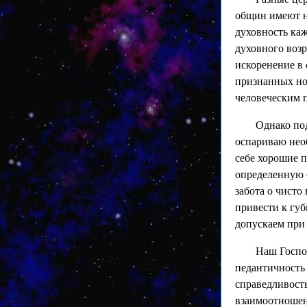
общин имеют н
духовность ка
духовного возр
искоренение в 
признанных но
человеческим п
Однако под
оспариваю необ
себе хорошие 
определенную о
забота о чисто
привести к гу
допускаем при
Наш Госпо
педантичность 
справедливость
взаимоотношени