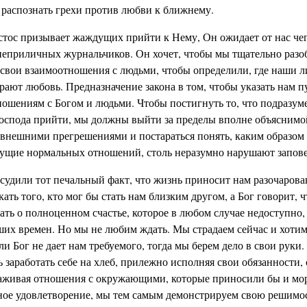
 распознать грехи против любви к ближнему.
стос призывает жаждущих прийти к Нему, Он ожидает от нас чег
неприличных журнальчиков. Он хочет, чтобы мы тщательно разоб
 свои взаимоотношения с людьми, чтобы определили, где наши 
ают любовь. Предназначение закона в том, чтобы указать нам п
ошениям с Богом и людьми. Чтобы постигнуть то, что подразум
оспода прийти, мы должны выйти за пределы вполне объяснимо
 внешними прегрешениями и постараться понять, каким образом
ущие нормальных отношений, столь неразумно нарушают запове
судили тот печальный факт, что жизнь приносит нам разочаров
ать того, кто мог бы стать нам близким другом, а Бог говорит, 
ать о полноценном счастье, которое в любом случае недоступно,
ших времен. Но мы не любим ждать. Мы страдаем сейчас и хоти
ли Бог не дает нам требуемого, тогда мы берем дело в свои руки
ь заработать себе на хлеб, прилежно исполняя свои обязанности,
аживая отношения с окружающими, которые приносили бы и мор
ное удовлетворение, мы тем самым демонстрируем свою решимос