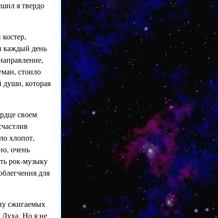
ешил я твердо
 костер,
и каждый день
 направление,
уман, стоило
й души, которая
ердце своем
счастлив
ло хлопот,
но, очень
ть рок-музыку
 облегчения для
ипу сжигаемых
 Духа. Но я не