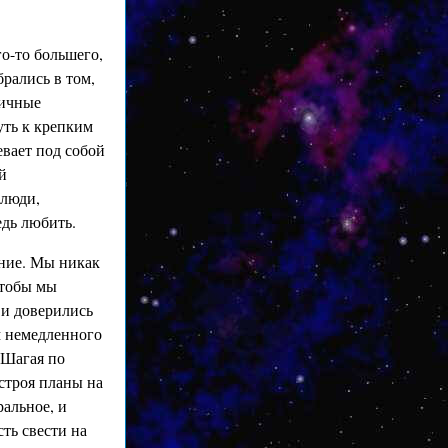
о-то большего,
рались в том,
личные
уть к крепким
евает под собой
й
 люди,
дь любить.
ание. Мы никак
чтобы мы
 и доверились
м немедленного
. Шагая по
 строя планы на
альное, и
ть свести на