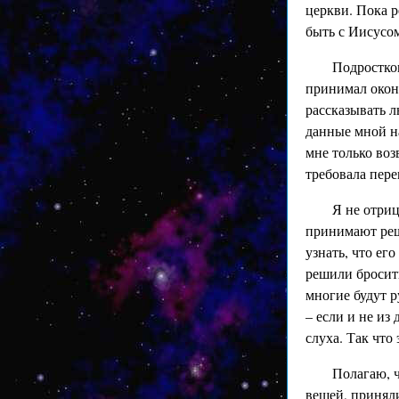
церкви. Пока р
быть с Иисусом.
Подростком
принимал окон
рассказывать л
данные мной на
мне только воз
требовала пере
Я не отриц
принимают реш
узнать, что ег
решили бросить
многие будут 
– если и не из
слуха. Так что
Полагаю, 
вещей, приняли