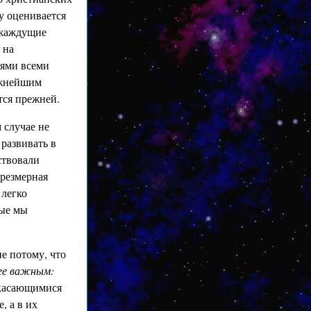
у оценивается
 жаждущие
 на
иями всеми
ажнейшим
тся прежней.
 случае не
развивать в
ствовали
чрезмерная
 легко
рые мы
е потому, что
ее важным:
 касающимися
, а в их