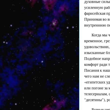
духовные силы
усиленную раб
фарисейская пр
Принимая во вн
внутреннюю пе
Когда мы ч
временное, гре
удовольствиях,
изысканные блю
Подобное напр
комфорт ради т
Писания к наш
чего нам не сл
«египетских уд
или погоне за 
телесериалам, 
"десятины"), р
Разные цер