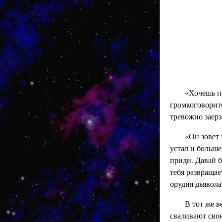
«Хочешь по
громкоговорит
тревожно заерз
«Он зовет 
устал и больше
приди. Давай б
тебя развращае
орудия дьявола
В тот же в
сваливают сво