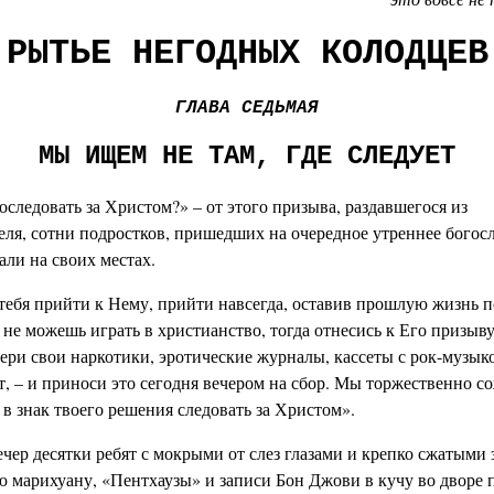
РЫТЬЕ НЕГОДНЫХ КОЛОДЦЕВ
ГЛАВА СЕДЬМАЯ
МЫ ИЩЕМ НЕ ТАМ, ГДЕ СЛЕДУЕТ
следовать за Христом?» – от этого призыва, раздавшегося из
еля, сотни подростков, пришедших на очередное утреннее богос
али на своих местах.
тебя прийти к Нему, прийти навсегда, оставив прошлую жизнь п
 не можешь играть в христианство, тогда отнесись к Его призыву
ери свои наркотики, эротические журналы, кассеты с рок-музыкой
т, – и приноси это сегодня вечером на сбор. Мы торжественно с
 в знак твоего решения следовать за Христом».
ечер десятки ребят с мокрыми от слез глазами и крепко сжатыми
ю марихуану, «Пентхаузы» и записи Бон Джови в кучу во дворе 