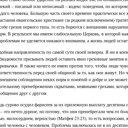
екий – писаный или неписаный – кодекс поведения, по котором
ждого человека. Большую часть своего времени практически все
астания евангельские христиане (за редким исключением) тратят
себе грехов первого типа, то есть борются с внешними нарушен
рм. В результате мы имеем слабосильную Церковь, в которой в
роблемам не уделяется никакого внимания, а жизнь людей остае
обная направленность по самой сути своей неверна. Я ни в коем
ходимости призывать людей оставить явно греховные занятия и 
привычки. Я также ничего не имею против того, чтобы люди чув
тветственность перед своей общиной за то, как они живут. Но 
 внешнем соблюдении неких норм и понятий о добре и зле может
бительному пренебрежению скрытыми, неявными грехами, кото
 общении друг с другом.
дь сурово осудил фарисеев за их прилежную выплату десятины н
– это нечто дурное, но потому, что они пренебрегали чем-то
бол
ю, милосердием, верностью (Матфея 23:23), то есть вопросами,
й человека с человеком. Проблема заключалась не в их десятине