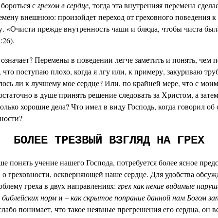
 бороться с
грехом в сердце,
тогда эта внутренняя перемена сдела
емену внешнюю: произойдет переход от греховного поведения к
у. «Очисти прежде внутренность чаши и блюда, чтобы чиста был
:26).
 означает? Перемены в поведении легче заметить и понять, чем 
, что поступаю плохо, когда я лгу или, к примеру, закуриваю тру
лось ли к лучшему мое сердце? Или, по крайней мере, что с мои
достаточно в душе принять решение следовать за Христом, а зате
только хорошие дела? Что имел в виду Господь, когда говорил о
ности?
БОЛЕЕ ТРЕЗВЫЙ ВЗГЛЯД НА ГРЕХ
е понять учение нашего Господа, потребуется более ясное пред
е, о греховности, оскверняющей наше сердце. Для удобства обсу
облему греха в двух направлениях:
грех как некие видимые наруш
 библейских норм
и –
как скрытое попрание данной нам Богом за
слабо понимает, что такое неявные прегрешения его сердца, он в