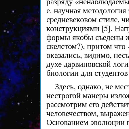
разряду «ненаблюдаемы
е. научная методология 
средневековом стиле, ч
конструкциями [5]. На
формы якобы съедены ж
скелетом?), притом что
оказались, видимо, не
духе дарвиновской логи
биологии для студентов
Здесь, однако, не мес
нестрогой манеры излож
рассмотрим его действи
человечеством, выражен
Основанием эволюции п