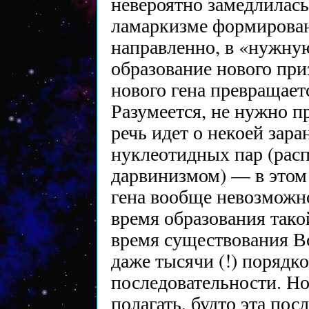
невероятно замедлилась
ламаркизме формирован
направленно, в «нужну
образование нового приз
нового гена превращает
Разумеется, не нужно пр
речь идет о некоей зар
нуклеотидных пар (рас
дарвинизмом) — в этом
гена вообще невозможно
время образования так
время существования Вс
даже тысячи (!) порядк
последовательности. Н
полагать, будто эта по