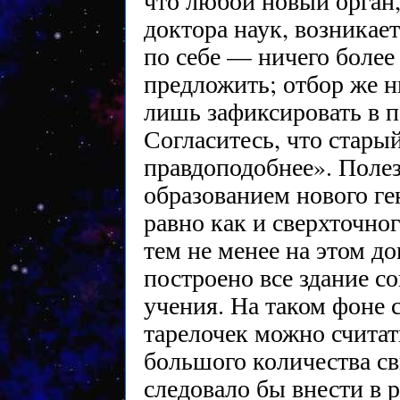
что любой новый орган, 
доктора наук, возникае
по себе — ничего более 
предложить; отбор же н
лишь зафиксировать в 
Согласитесь, что стары
правдоподобнее». Поле
образованием нового ген
равно как и сверхточно
тем не менее на этом д
построено все здание 
учения. На таком фоне
тарелочек можно считат
большого количества св
следовало бы внести в 