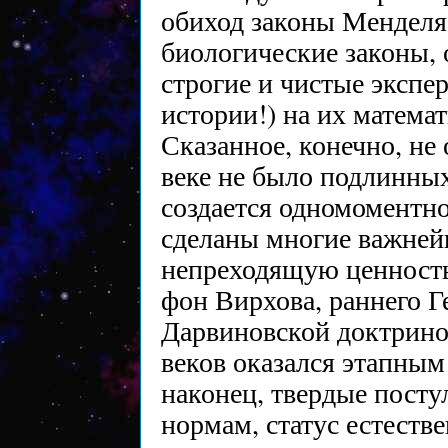
обиход законы Менделя
биологические законы,
строгие и чистые экспе
истории!) на их матема
Сказанное, конечно, не
веке не было подлинных
создается одномоментно
сделаны многие важне
непреходящую ценность
фон Вирхова, раннего Ге
Дарвиновской доктрино
веков оказался этапным
наконец, твердые посту
нормам, статус естеств