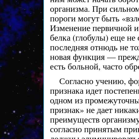
организма. При сильно
пороги могут быть «вз
Изменение первичной и
белка (глобулы) еще не 
последняя отнюдь не т
новая функция — прежде
есть больной, часто об
Согласно учению, фо
признака идет постепенн
одном из промежуточны
признак» не дает ника
преимуществ организму (
согласно принятым при
должны элиминироватьс