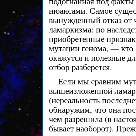
подогнанная под факты
нюансами. Самое сущес
вынужденный отказ от 
ламаркизма: по наследс
приобретенные признак
мутации генома, — кто 
окажутся и полезные д
отбор разберется.
Если мы сравним мут
вышеизложенной ламар
(нереальность последней
обнаружим, что она пос
чем разрешила (в насто
бывает наоборот). Преж