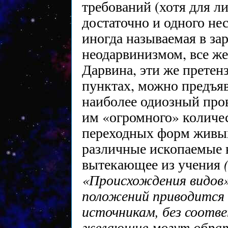
требований (хотя для л
достаточно и одного не
иногда называемая в за
неодарвинизмом, все же
Дарвина, эти же претен
пунктах, можно предъяв
наиболее одиозный про
им «огромного» количе
переходных форм живы
различные ископаемые 
вытекающее из учения
«Происхождения видов»
положений приводится
источникам, без соотв
желающие могут обрати