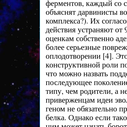
ферментов, каждый со с
объяснят дарвинисты во
комплекса?). Их соглас
действия устраняют от 
оценкам собственно ад
более серьезные повре
оплодотворении [4]. Эт
конструктивной роли по
что можно назвать под
последующее поколение
типу, чем родители, а н
приверженцам идеи эв
геном не обязательно п
белка. Однако если тако
ним может начать боро