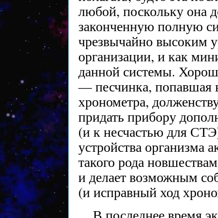
любой, поскольку она д
законченную полную с
чрезвычайно высоким у
организации, и как мин
данной системы. Хорош
— песчинка, попавшая 
хронометра, долженств
придать прибору допол
(и к несчастью для СТЭ
устройства организма 
такого рода новшествам
и делает возможным со
(и исправный ход хроно
В последнее время э