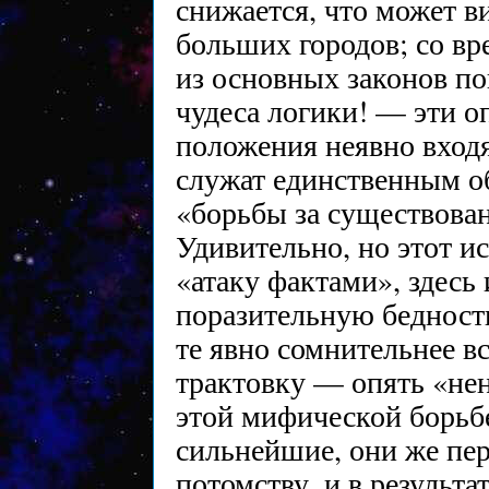
снижается, что может в
больших городов; со в
из основных законов п
чудеса логики! — эти о
положения неявно вход
служат единственным о
«борьбы за существован
Удивительно, но этот и
«атаку фактами», здесь
поразительную бедность
те явно сомнительнее 
трактовку — опять «не
этой мифической борьб
сильнейшие, они же пе
потомству, и в результ