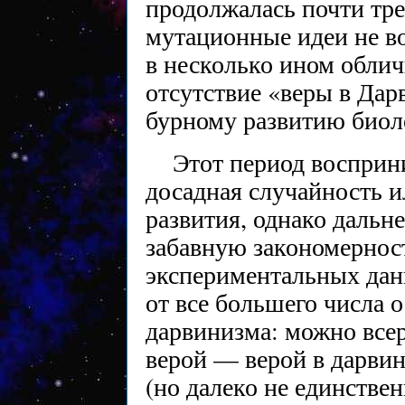
продолжалась почти тре
мутационные идеи не в
в несколько ином облич
отсутствие «веры в Да
бурному развитию биол
Этот период восприн
досадная случайность 
развития, однако даль
забавную закономерност
экспериментальных дан
от все большего числа
дарвинизма: можно всер
верой — верой в дарви
(но далеко не единстве