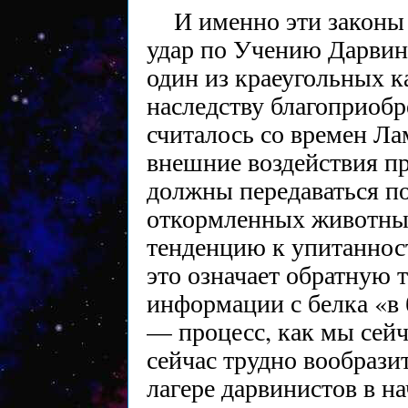
И именно эти законы
удар по Учению Дарвина
один из краеугольных к
наследству благоприобр
считалось со времен Лам
внешние воздействия пр
должны передаваться п
откормленных животных
тенденцию к упитаннос
это означает обратную 
информации с белка «в 
— процесс, как мы сей
сейчас трудно вообрази
лагере дарвинистов в н