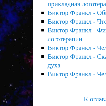
прикладная логотер
Виктор Франкл - Об
Виктор Франкл - Чт
Виктор Франкл - Фи
логотерапии
Виктор Франкл - Че
Виктор Франкл - Ска
духа
Виктор Франкл - Че
К огла