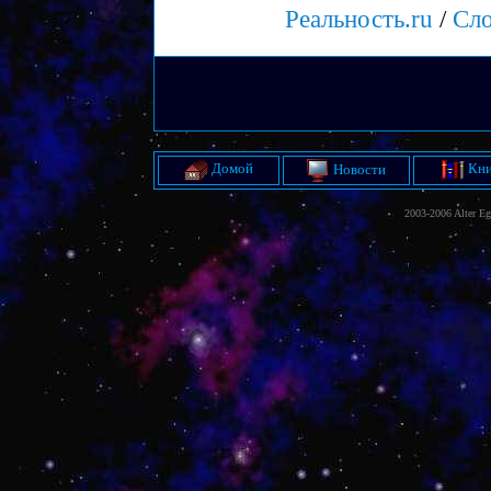
Реальность.ru
/
Сло
Домой
Кни
Новости
2003-2006 Alter E