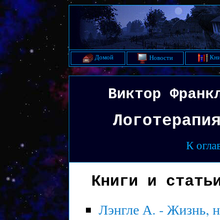
Домой
Кни
Новости
Виктор Франк
Логотерапи
К огла
Книги и стать
Лэнгле А. - Жизнь, 