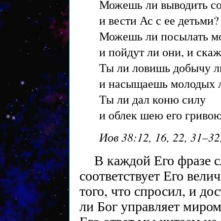
Можешь ли выводить соз
и вести Ас с ее детьми
Можешь ли посылать м
и пойдут ли они, и ска
Ты ли ловишь добычу л
и насыщаешь молодых
Ты ли дал коню силу
и облек шею его гриво
Иов 38:12, 16, 22, 31–32
В каждой Его фразе 
соответствует Его вели
того, что спросил, и д
ли Бог управляет миром