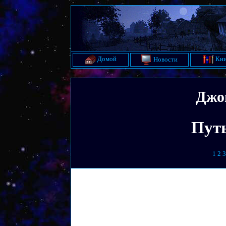
Домой
Кни
Новости
Джо
Пут
1
2
3