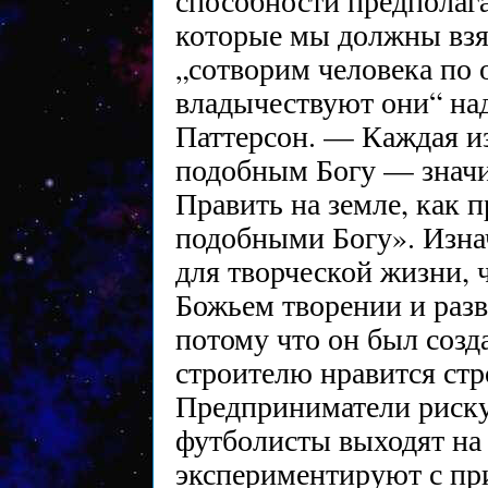
способности предполаг
которые мы должны взят
„сотворим человека по 
владычествуют они“ над
Паттерсон. — Каждая из
подобным Богу — значит
Править на земле, как 
подобными Богу». Изна
для творческой жизни, 
Божьем творении и разв
потому что он был созд
строителю нравится стр
Предприниматели риску
футболисты выходят на 
экспериментируют с пр