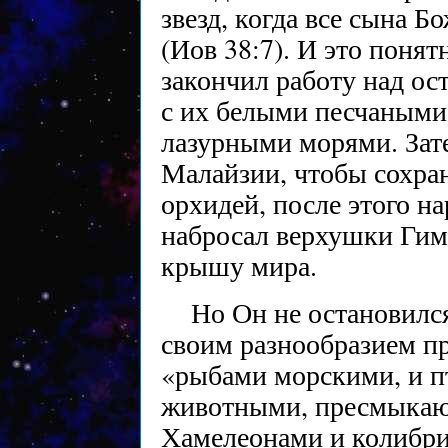
звезд, когда все сына 
(Иов 38:7). И это понят
закончил работу над ос
с их белыми песчаным
лазурными морями. Зат
Малайзии, чтобы сохра
орхидей, после этого н
набросал верхушки Гим
крышу мира.
Но Он не остановилс
своим разнообразием п
«рыбами морскими, и п
животными, пресмыкающ
Хамелеонами и колибри