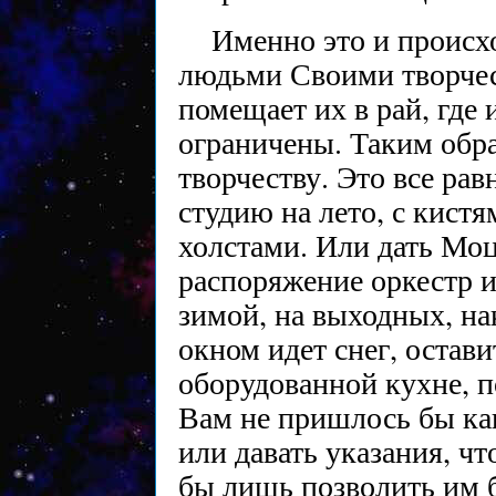
Именно это и происхо
людьми Своими творчес
помещает их в рай, где
ограничены. Таким обра
творчеству. Это все ра
студию на лето, с кист
холстами. Или дать Моц
распоряжение оркестр и
зимой, на выходных, на
окном идет снег, остав
оборудованной кухне, 
Вам не пришлось бы ка
или давать указания, ч
бы лишь позволить им б