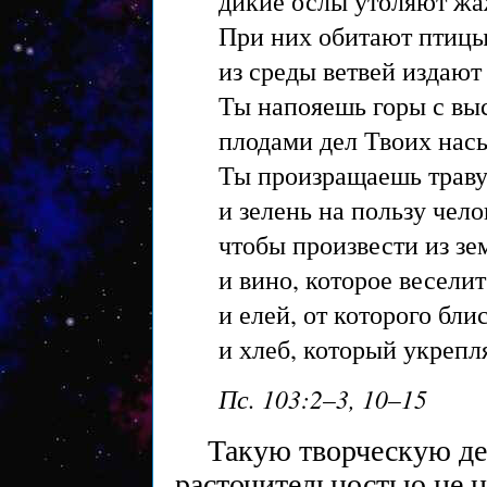
дикие ослы утоляют жа
При них обитают птицы
из среды ветвей издают 
Ты напояешь горы с выс
плодами дел Твоих нас
Ты произращаешь траву 
и зелень на пользу чело
чтобы произвести из зе
и вино, которое веселит
и елей, от которого блис
и хлеб, который укрепл
Пс. 103:2–3, 10–15
Такую творческую де
расточительностью не н