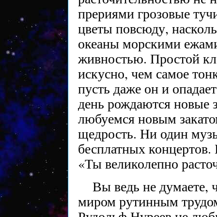
прериями грозовые тучи
цветы повсюду, наскольк
океаны морскими ежами
живностью. Простой кл
искусно, чем самое то
пусть даже он и опадае
день рождаются новые 
любуемся новым закато
щедрость. Ни один музы
бесплатных концертов.
«Ты великолепно расточ
Вы ведь не думаете, 
миром рутинным трудом
Рудольф Нуреев не люб