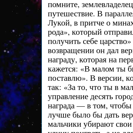
помните, землевладелец
путешествие. В паралле
Лукой, в притче о мина
рода», который отправи
получить себе царство» 
возвращении он дал ве
награду, которая на пер
кажется: «В малом ты б
поставлю». В версии, к
так: «За то, что ты в м
управление десять город
награда — в том, чтобы
лучше было бы дать ве
мальчики убирают свои
улицу поиграть, а не дл