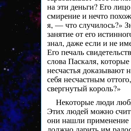
на эти деньги? Его лиц
смирение и нечто похож
я, — что случилось?» Зн
занятие от его истинно
знал, даже если и не и
Его печаль свидетельст
слова Паскаля, которые
несчастья доказывают 
себя несчастным оттого,
свергнутый король?»
Некоторые люди любя
Этих людей можно счит
они нашли применение 
должно дарить им радос