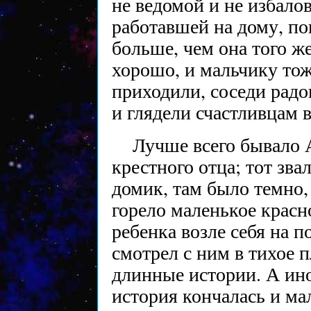
не ведомой и не избало
работавшей на дому, по
больше, чем она того ж
хорошо, и мальчику тож
приходили, соседи радо
и глядели счастливцам в
Лучше всего бывало 
крестного отца; тот зва
домик, там было темно,
горело маленькое красн
ребенка возле себя на п
смотрел с ним в тихое п
длинные истории. А ино
история кончалась и ма