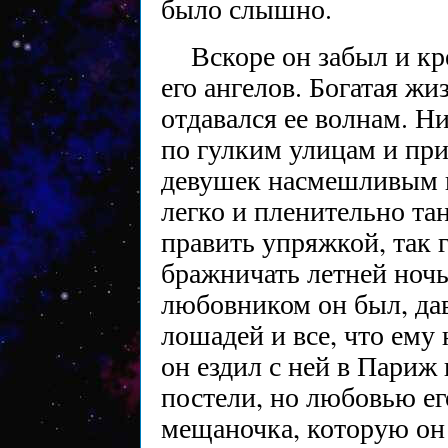
было слышно.
Вскоре он забыл и кр
его ангелов. Богатая жи
отдавался ее волнам. Ни
по гулким улицам и пр
девушек насмешливым в
легко и пленительно тан
править упряжкой, так 
бражничать летней ночь
любовником он был, дав
лошадей и все, что ему
он ездил с ней в Париж 
постели, но любовью ег
мещаночка, которую он