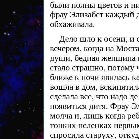
были полны цветов и ни
фрау Элизабет каждый д
обхаживала.
Дело шло к осени, и
вечером, когда на Мост
души, бедная женщина п
стало страшно, потому 
ближе к ночи явилась ка
вошла в дом, вскипятил
сделала все, что надо де
появиться дитя. Фрау Э
молча и, лишь когда ре
тонких пеленках первым
спросила старуху, откуд