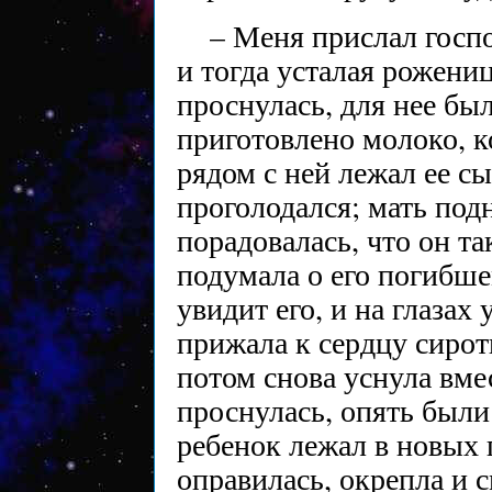
– Меня прислал госпо
и тогда усталая рожениц
проснулась, для нее бы
приготовлено молоко, к
рядом с ней лежал ее с
проголодался; мать подн
порадовалась, что он т
подумала о его погибше
увидит его, и на глазах 
прижала к сердцу сирот
потом снова уснула вмес
проснулась, опять были
ребенок лежал в новых 
оправилась, окрепла и с