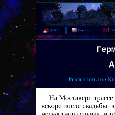
Домой
Кни
Новости
Гер
А
Реальность.ru
/
Кн
На Мостакерштрассе 
вскоре после свадьбы п
несчастного случая, и т