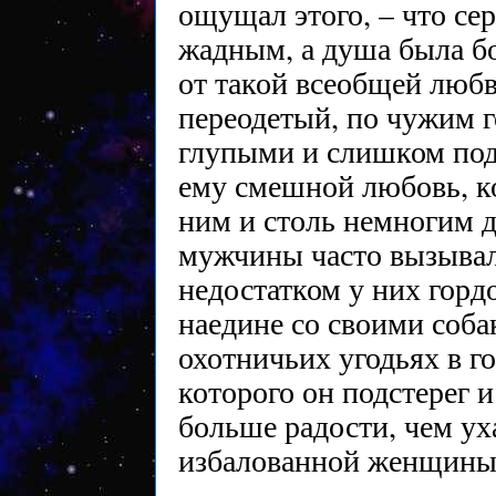
ощущал этого, – что сер
жадным, а душа была бо
от такой всеобщей любв
переодетый, по чужим г
глупыми и слишком пода
ему смешной любовь, ко
ним и столь немногим 
мужчины часто вызывал
недостатком у них горд
наедине со своими соба
охотничьих угодьях в го
которого он подстерег и
больше радости, чем у
избалованной женщины