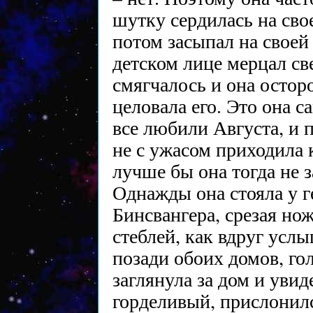
шутку сердилась на свое
потом засыпал на своей
детском лице мерцал све
смягчалось и она остор
целовала его. Это она с
все любили Августа, и п
не с ужасом приходила 
лучше бы она тогда не 
Однажды она стояла у г
Бинсвангера, срезая но
стеблей, как вдруг услы
позади обоих домов, го
заглянула за дом и увид
горделивый, прислонилс