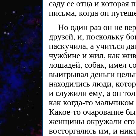
саду ее отца и которая 
письма, когда он путеш
Но один раз он не ве
друзей, и, поскольку б
наскучила, а учиться да
чужбине и жил, как жив
лошадей, собак, имел с
выигрывал деньги целым
находились люди, котор
и служили ему, а он то
как когда-то мальчиком
Какое-то очарование был
женщины окружали его 
восторгались им, и никт