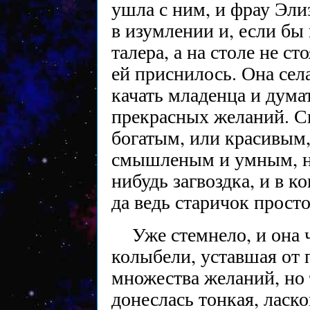
ушла с ним, и фрау Эли
в изумлении и, если бы
талера, а на столе не ст
ей приснилось. Она сел
качать младенца и дума
прекрасных желаний. Сн
богатым, или красивым,
смышленым и умным, но
нибудь загвоздка, и в к
да ведь старичок прост
Уже стемнело, и она 
колыбели, уставшая от 
множества желаний, но 
донеслась тонкая, ласко