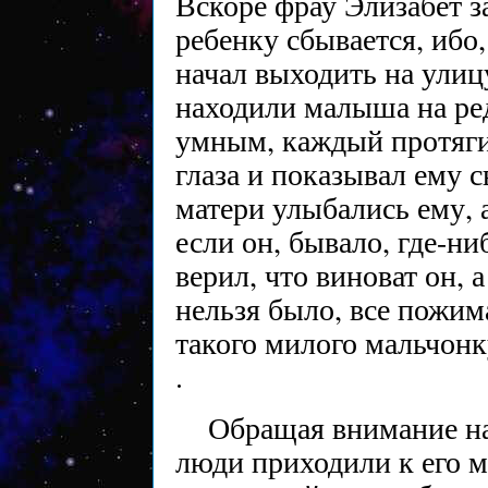
Вскоре фрау Элизабет з
ребенку сбывается, ибо,
начал выходить на улиц
находили малыша на ре
умным, каждый протягив
глаза и показывал ему 
матери улыбались ему, 
если он, бывало, где-ни
верил, что виноват он, 
нельзя было, все пожим
такого милого мальчонк
.
Обращая внимание на
люди приходили к его м