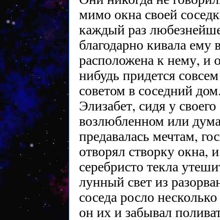
мимо окна своей соседк
каждый раз любезнейше 
благодарно кивала ему в
расположена к нему, и о
нибудь придется совсем 
советом в соседний дом
Элизабет, сидя у своего
возлюбленном или дума
предавалась мечтам, го
отворял створку окна, и
серебристо текла утеши
лунный свет из разорван
соседа росло несколько 
он их и забывал поливат