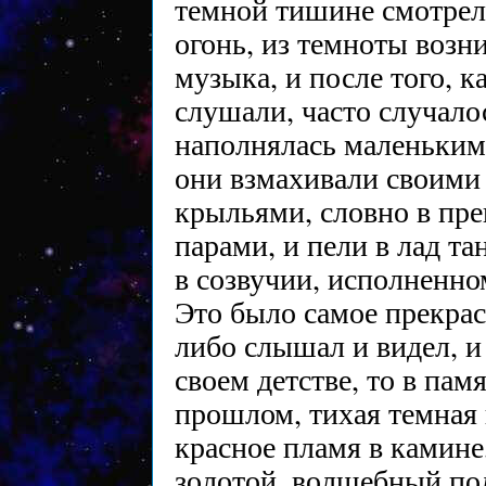
темной тишине смотрел
огонь, из темноты возн
музыка, и после того, к
слушали, часто случалос
наполнялась маленьким
они взмахивали своими
крыльями, словно в пре
парами, и пели в лад та
в созвучии, исполненно
Это было самое прекрасн
либо слышал и видел, и
своем детстве, то в пам
прошлом, тихая темная 
красное пламя в камине
золотой, волшебный пол