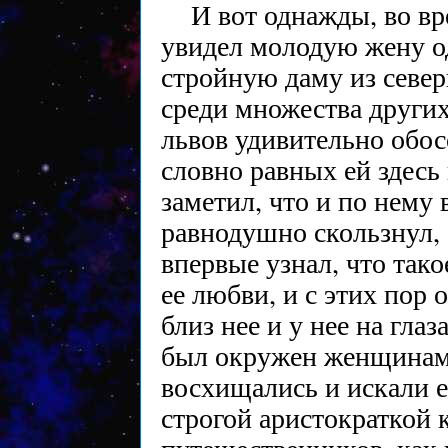
И вот однажды, во в
увидел молодую жену о
стройную даму из север
среди множества других
львов удивительно обос
словно равных ей здесь 
заметил, что и по нему
равнодушно скользнул, 
впервые узнал, что так
ее любви, и с этих пор 
близ нее и у нее на глаз
был окружен женщинам
восхищались и искали ег
строгой аристократкой 