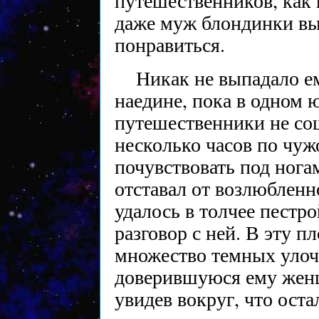
путешественников, как 
даже муж блондинки выд
понравиться.
Никак не выпадало е
наедине, пока в одном 
путешественники не сош
несколько часов по чуж
почувствовать под нога
отставал от возлюбленно
удалось в толчее пестр
разговор с ней. В эту п
множество темных улоче
доверившуюся ему женщи
увидев вокруг, что оста