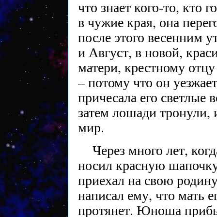
что знает кого-то, кто 
в чужие края, она перег
после этого весенним у
и Август, в новой, краси
матери, крестному отцу
– потому что он уезжае
причесала его светлые в
затем лошади тронули, 
мир.
Через много лет, ког
носил красную шапочку
приехал на свою родину
написал ему, что мать е
протянет. Юноша прибы