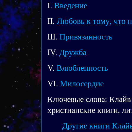
I.
Введение
II.
Любовь к тому, что 
III.
Привязанность
IV.
Дружба
V.
Влюбленность
VI.
Милосердие
Ключевые слова: Клайв 
христианские книги, ли
Другие книги Клайв