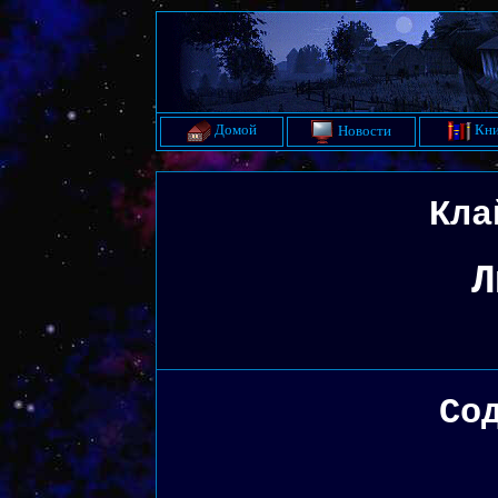
Домой
Кни
Новости
Кла
Л
Со