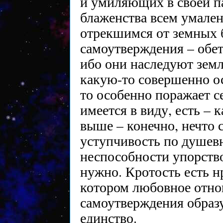
и умиляющих в своей п
блаженства всем умале
отрекшимся от земных 
самоутверждения – обе
ибо они наследуют земл
какую-то совершенно о
то особенно поражает се
имеется в виду, есть –
выше – конечно, нечто 
уступчивость по душевн
неспособности упорствов
нужно. Кротость есть н
котором любовное отнош
самоутверждения образ
единство.