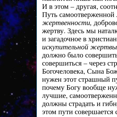
И в этом – другая, соо
Путь самоотверженной 
жертвенности,
добров
жертву. Здесь мы натал
и загадочное в христиа
искупительной жертвы
должно было совершить
совершиться – через ст
Богочеловека, Сына Бож
нужен этот страшный пу
почему Богу вообще ну
лучшие, самоотвержен
должны страдать и гибну
этом пути совершается 