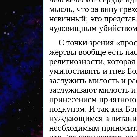
мысль, что за вину гре
невинный; это представ
чудовищным убийством 
С точки зрения «про
жертвы вообще есть на
религиозности, которая
умилостивить и гнев Бож
заслужить милость и ра
заслуживают милость и
принесением приятного 
подкупом. И так как Бо
нуждающимся в питании
необходимым приносить
что Бог насыщается, ког