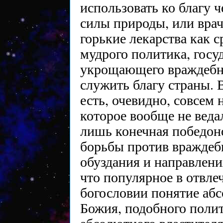
использовать ко благу 
силы природы, или вра
горькие лекарства как с
мудрого политика, госу
укрощающего враждебн
служить благу страны. 
есть, очевидно, совсем
которое вообще не веда
лишь конечная победон
борьбы против враждеб
обуздания и направлени
что популярное в отвл
богословии понятие аб
Божия, подобного поли