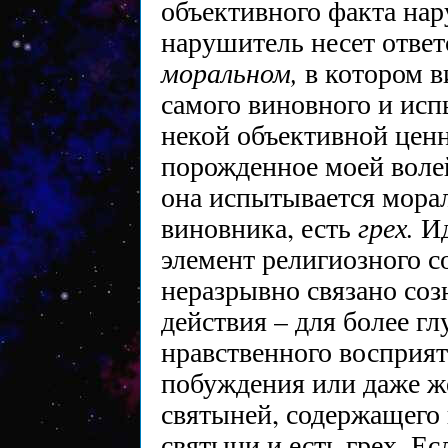
объективного факта нар
нарушитель несет ответ
моральном,
в котором в
самого виновного и ис
некой объективной ценн
порожденное моей волей
она испытывается мора
грех.
виновника, есть
Ид
элемент религиозного с
неразрывно связано со
действия – для более гл
нравственного восприя
побуждения или даже же
святыней, содержащего
святыни и есть грех. Ес