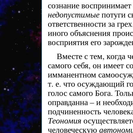
сознание воспринимает
недопустимые
потуги с
ответственности за грех
иного объяснения проис
восприятия его зарожде
Вместе с тем, когда 
самого себя, он имеет с
имманентном самоосужд
т. е. что осуждающий го
голос самого Бога. Тол
оправданна – и необход
подчиненность человека
Теономия
осуществляетс
автоном
человеческую