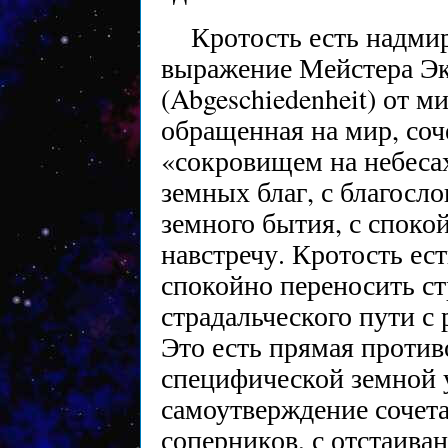
Кротость есть надмир
выражение Мейстера Эк
(Abgeschiedenheit) от м
обращенная на мир, соч
«сокровищем на небеса
земных благ, с благосл
земного бытия, с спок
навстречу. Кротость ес
спокойно переносить ст
страдальческого пути с
Это есть прямая проти
специфической земной 
самоутверждение сочета
соперников, с отстаива