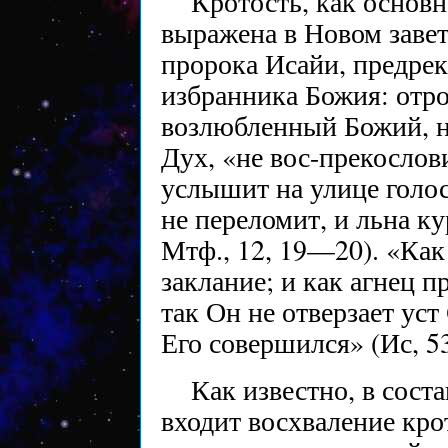
Кротость, как основн
выражена в Новом завет
пророка Исайи, предрек
избранника Божия: отро
возлюбленный Божий, н
Дух, «не вос-прекослови
услышит на улице голос
не переломит, и льна ку
Мтф., 12, 19—20). «Как
заклание; и как агнец п
так Он не отверзает ус
Его совершился» (Ис, 53,
Как известно, в сост
входит восхваление кро