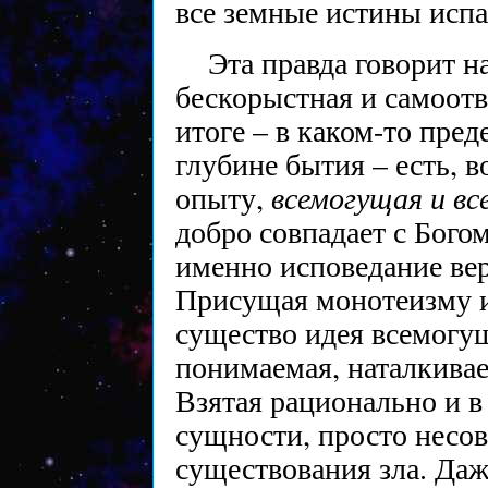
все земные истины испа
Эта правда говорит н
бескорыстная и самоот
итоге – в каком-то пред
глубине бытия – есть, 
всемогущая и в
опыту,
добро совпадает с Богом
именно исповедание ве
Присущая монотеизму и
существо идея всемогу
понимаемая, наталкивае
Взятая рационально и в
сущности, просто несо
существования зла. Даж