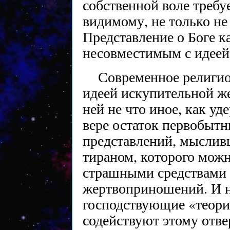
собственной воле требуе
видимому, не только не 
Представление о Боге к
несовместимым с идеей
Современное религио
идеей искупительной же
ней не что иное, как у
вере остаток первобыт
представлений, мысли
тираном, которого мож
страшными средствами 
жертвоприношений. И н
господствующие «теори
содействуют этому отв