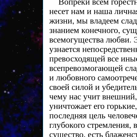
Вопреки всем горест
несет нам и наша лична
жизни, мы владеем сла
знанием конечного, сущ
всемогущества любви. 
узнается непосредствен
превосходящей все ины
всепревозмогающей сла
и любовного самоотреч
своей силой и убедител
чему нас учит внешний,
уничтожает его горькие
последняя цель человеч
глубокого стремления,
существо, есть блаженст