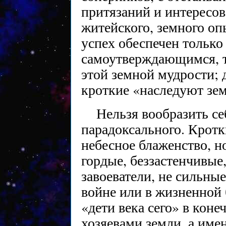
притязаний и интересов
житейского, земного оп
успех обеспечен тольк
самоутверждающимся, то
этой земной мудрости; 
кроткие «наследуют зе
Нельзя вообразить се
парадоксального. Кротк
небесное блаженство, н
гордые, беззастенчивые
завоеватели, не сильные
войне или в жизненной 
«дети века сего» в кон
хозяевами земли, а им