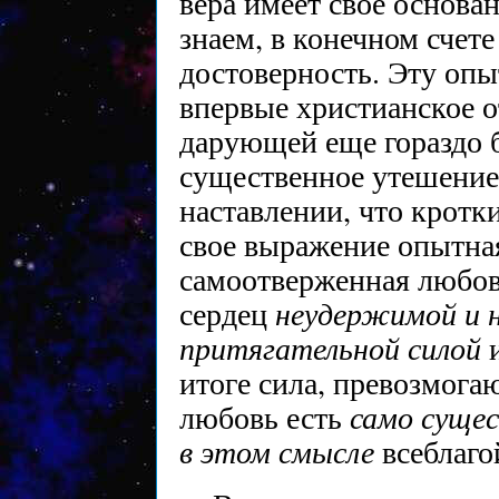
вера имеет свое основан
знаем, в конечном счет
достоверность. Эту опы
впервые христианское о
дарующей еще гораздо б
существенное утешение
наставлении, что кротк
свое выражение опытная
самоотверженная любов
неудержимой и 
сердец
притягательной силой
итоге сила, превозмога
само
сущес
любовь есть
в этом смысле
всеблаго