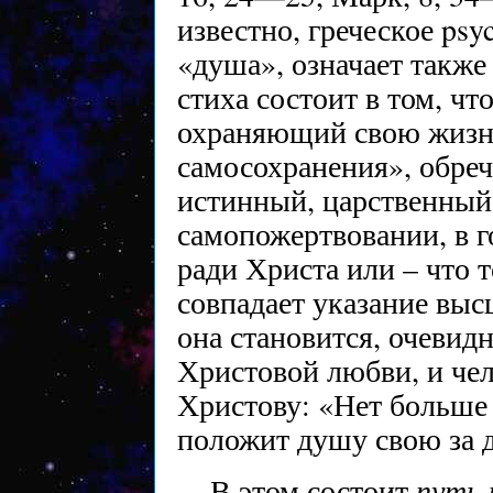
известно, греческое psy
«душа», означает также
стиха состоит в том, чт
охраняющий свою жизн
самосохранения», обрече
истинный, царственный 
самопожертвовании, в г
ради Христа или – что 
совпадает указание выс
она становится, очевид
Христовой любви, и чел
Христову: «Нет больше 
положит душу свою за д
путь 
В этом состоит