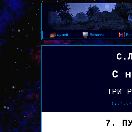
Домой
Кни
Новости
С.
С н
ТРИ Р
1
2
3
4
5
6
7
7. П