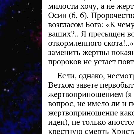
милости хочу, а не жерт
Осии (6, 6). Пророчест
возгласом Бога: «К че
ваших?.. Я пресыщен в
откормленного скота!..»
заменить жертвы покаян
пророков не устает повт
Если, однако, несмот
Ветхом завете первобыт
жертвоприношением (я 
вопрос, не имело ли и 
жертвоприношение како
идеи), не только апост
крестную смерть Христа