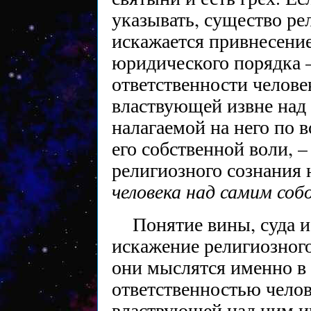
указывать, существо ре
искажается привнесение
юридического порядка 
ответственности челове
властвующей извне над 
налагаемой на него по 
его собственной воли, –
религиозного сознания
человека над самим соб
Понятие вины, суда 
искажение религиозного
они мыслятся именно в 
ответственностью челов
властвующей над ним ин