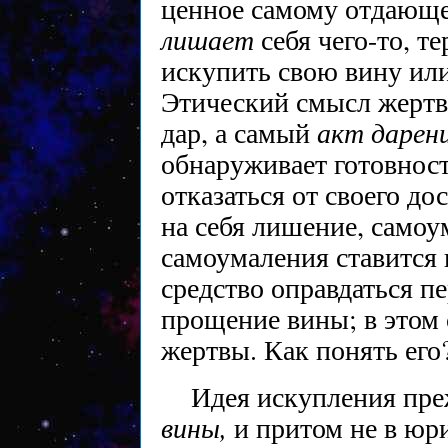
ценное самому отдающе
лишает
себя чего-то, т
искупить свою вину ил
Этический смысл жертвы
акт дарен
дар, а самый
обнаруживает готовнос
отказаться от своего д
на себя лишение, самоу
самоумаления ставится 
средство оправдаться п
прощение вины; в этом
жертвы. Как понять его
Идея искупления пре
вины,
и притом не в юр