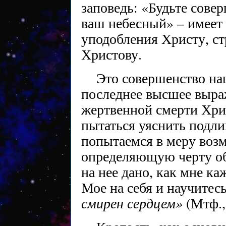
заповедь: «Будьте сове
ваш небесный» – имеет 
уподобления Христу, с
Христову.
Это совершенство наш
последнее высшее выра
жертвенной смерти Хрис
пытаться уяснить подли
попытаемся в меру воз
определяющую черту об
на нее дано, как мне ка
Мое на себя и научитес
смирен сердцем»
(Мтф.,