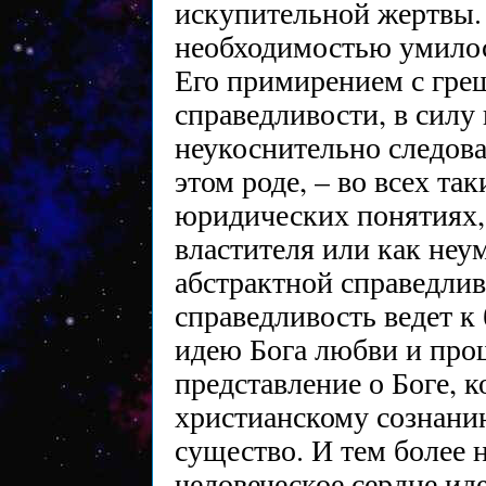
искупительной жертвы.
необходимостью умилос
Его примирением с гре
справедливости, в силу
неукоснительно следова
этом роде, – во всех та
юридических понятиях, 
властителя или как не
абстрактной справедлив
справедливость ведет к
идею Бога любви и про
представление о Боге, 
христианскому сознанию
существо. И тем более 
человеческое сердце ид