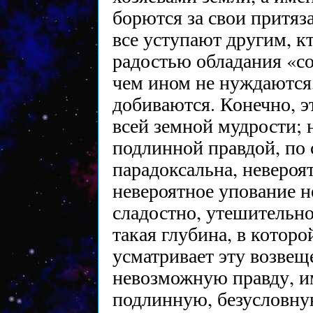
борются за свои притяз
все уступают другим, к
радостью обладания «со
чем ином не нуждаются,
добиваются. Конечно, 
всей земной мудрости; 
подлинной правдой, по
парадоксальна, невероят
невероятное упование н
сладостно, утешительно
такая глубина, в котор
усматривает эту возве
невозможную правду, и
подлинную, безусловну