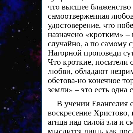
что высшее блаженство 
самоотверженная любов
удостоверение, что поб
назначено «кротким» –
случайно, а по самому 
Нагорной проповеди су
Что кроткие, носители
любви, обладают незри
обетова-но конечное то
земли» – это есть одна 
В учении Евангелия 
воскресение Христово, 
агнца над силой зла и с
мыслится лишь как посл