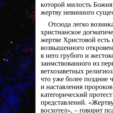
которой милость Божия
жертву невинного сущес
Отсюда легко возника
христианское догматиче
жертве Христовой есть 
возвышенного откровен
в него грубого и жесток
заимствованного из пер
ветхозаветных религиоз
что уже более поздние 
и наставления пророков
категорический протес
представлений. «Жертв
восхотел», – говорит пс