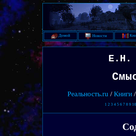
Домой
Кни
Новости
Е.Н.
Смы
Реальность.ru
/
Книги
1
2
3
4
5
6
7
8
9
1
Со