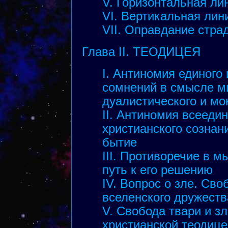
V. Горизонтальная ли
VI. Вертикальная лин
VII. Оправдание стра
Глава II. ТЕОДИЦЕЯ
I. Антиномия единого 
сомнений в смысле м
дуалистического и мо
II. Антиномия всеедин
христианского сознан
бытие
III. Противоречие в 
путь к его решению
IV. Вопрос о зле. Сво
вселенского дружеств
V. Свобода твари и зл
христианской теодице