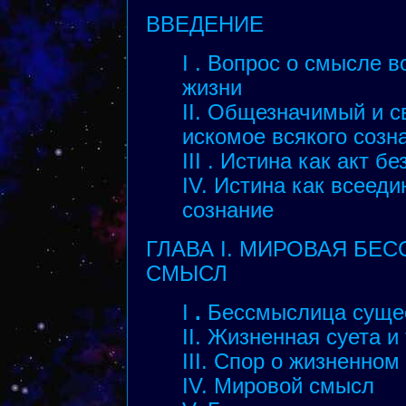
ВВЕДЕНИЕ
I . Вопрос о смысле 
жизни
II. Общезначимый и 
искомое всякого созн
III . Истина как акт б
IV. Истина как всеед
сознание
ГЛАВА I. МИРОВАЯ БЕ
СМЫСЛ
I
.
Бессмыслица суще
II. Жизненная суета 
III. Спор о жизненном
IV. Мировой смысл