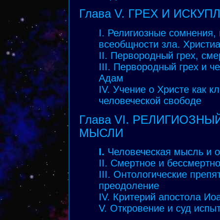
Глава V. ГРЕХ И ИСКУП
I. Религиозные сомнения,
всеобщности зла. Христиа
II. Первородный грех, сме
III. Первородный грех и ч
Адам
IV. Учение о Христе как 
человеческой свободе
Глава VI. РЕЛИГИОЗН
МЫСЛИ
I.
Человеческая мысль и о
II. Смертное и бессмертн
III. Онтологические препя
преодоление
IV. Критерий апостола Ио
V. Откровение и суд исп